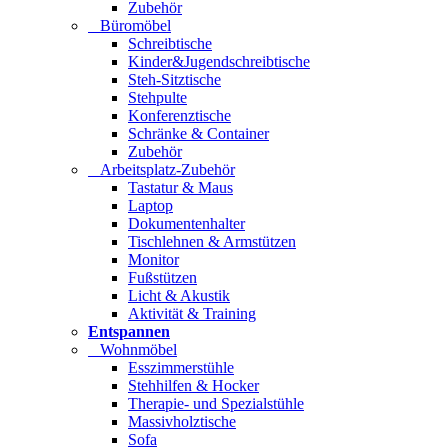
Zubehör
Büromöbel
Schreibtische
Kinder&Jugendschreibtische
Steh-Sitztische
Stehpulte
Konferenztische
Schränke & Container
Zubehör
Arbeitsplatz-Zubehör
Tastatur & Maus
Laptop
Dokumentenhalter
Tischlehnen & Armstützen
Monitor
Fußstützen
Licht & Akustik
Aktivität & Training
Entspannen
Wohnmöbel
Esszimmerstühle
Stehhilfen & Hocker
Therapie- und Spezialstühle
Massivholztische
Sofa