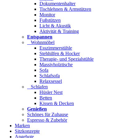
Dokumentenhalter
Tischlehnen & Armstützen
Monitor
Fußstützen
Licht & Akustik
Aktivität & Training
Entspannen
Wohnmöbel
Esszimmerstühle
Stehhilfen & Hocker
Therapie- und Spezialstühle
Massivholztische
Sofa
Schlafsofa
Relaxsessel
Schlafen
Hüsler Nest
Betten
Kissen & Decken
Genießen
Schönes für Zuhause
Espresso & Zubehör
Marken
Sitzkonzepte
Angebote