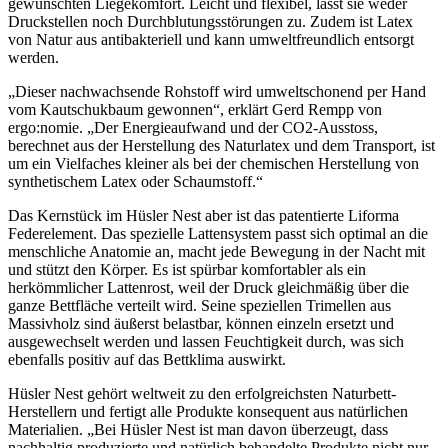
gewünschten Liegekomfort. Leicht und flexibel, lässt sie weder
Druckstellen noch Durchblutungsstörungen zu. Zudem ist Latex
von Natur aus antibakteriell und kann umweltfreundlich entsorgt
werden.
„Dieser nachwachsende Rohstoff wird umweltschonend per Hand
vom Kautschukbaum gewonnen“, erklärt Gerd Rempp von
ergo:nomie. „Der Energieaufwand und der CO2-Ausstoss,
berechnet aus der Herstellung des Naturlatex und dem Transport, ist
um ein Vielfaches kleiner als bei der chemischen Herstellung von
synthetischem Latex oder Schaumstoff.“
Das Kernstück im Hüsler Nest aber ist das patentierte Liforma
Federelement. Das spezielle Lattensystem passt sich optimal an die
menschliche Anatomie an, macht jede Bewegung in der Nacht mit
und stützt den Körper. Es ist spürbar komfortabler als ein
herkömmlicher Lattenrost, weil der Druck gleichmäßig über die
ganze Bettfläche verteilt wird. Seine speziellen Trimellen aus
Massivholz sind äußerst belastbar, können einzeln ersetzt und
ausgewechselt werden und lassen Feuchtigkeit durch, was sich
ebenfalls positiv auf das Bettklima auswirkt.
Hüsler Nest gehört weltweit zu den erfolgreichsten Naturbett-
Herstellern und fertigt alle Produkte konsequent aus natürlichen
Materialien. „Bei Hüsler Nest ist man davon überzeugt, dass
nachhaltig produzierte und natürlich behandelte Produkte nicht nur