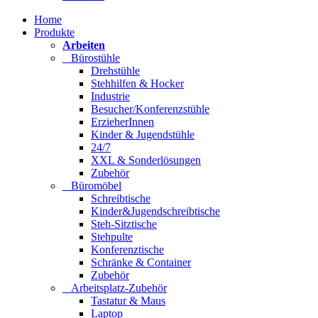
Home
Produkte
Arbeiten
Bürostühle
Drehstühle
Stehhilfen & Hocker
Industrie
Besucher/Konferenzstühle
ErzieherInnen
Kinder & Jugendstühle
24/7
XXL & Sonderlösungen
Zubehör
Büromöbel
Schreibtische
Kinder&Jugendschreibtische
Steh-Sitztische
Stehpulte
Konferenztische
Schränke & Container
Zubehör
Arbeitsplatz-Zubehör
Tastatur & Maus
Laptop