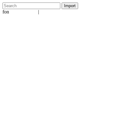
fon
|
+49 5231 601651
info@ergo-nomie.de