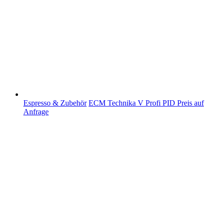
Espresso & Zubehör
ECM Technika V Profi PID
Preis auf
Anfrage