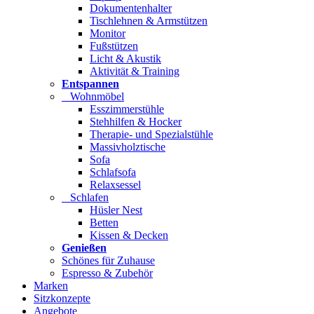
Dokumentenhalter
Tischlehnen & Armstützen
Monitor
Fußstützen
Licht & Akustik
Aktivität & Training
Entspannen
Wohnmöbel
Esszimmerstühle
Stehhilfen & Hocker
Therapie- und Spezialstühle
Massivholztische
Sofa
Schlafsofa
Relaxsessel
Schlafen
Hüsler Nest
Betten
Kissen & Decken
Genießen
Schönes für Zuhause
Espresso & Zubehör
Marken
Sitzkonzepte
Angebote