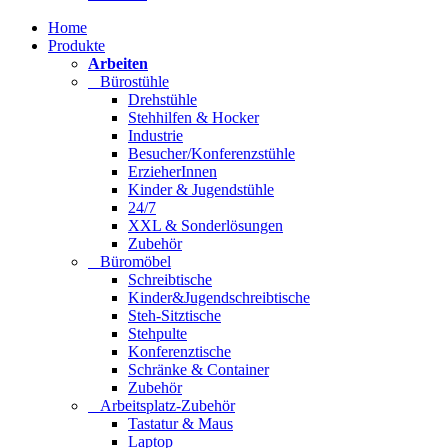
Home
Produkte
Arbeiten
Bürostühle
Drehstühle
Stehhilfen & Hocker
Industrie
Besucher/Konferenzstühle
ErzieherInnen
Kinder & Jugendstühle
24/7
XXL & Sonderlösungen
Zubehör
Büromöbel
Schreibtische
Kinder&Jugendschreibtische
Steh-Sitztische
Stehpulte
Konferenztische
Schränke & Container
Zubehör
Arbeitsplatz-Zubehör
Tastatur & Maus
Laptop