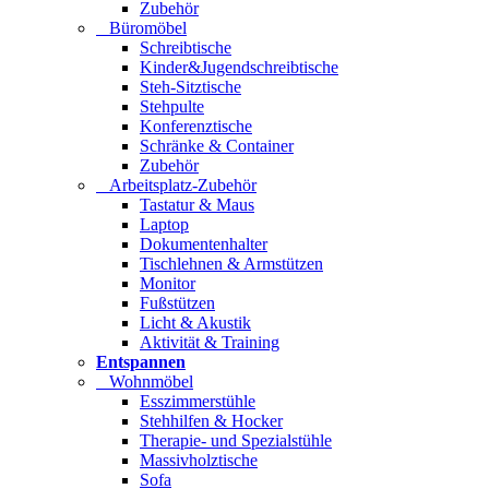
Zubehör
Büromöbel
Schreibtische
Kinder&Jugendschreibtische
Steh-Sitztische
Stehpulte
Konferenztische
Schränke & Container
Zubehör
Arbeitsplatz-Zubehör
Tastatur & Maus
Laptop
Dokumentenhalter
Tischlehnen & Armstützen
Monitor
Fußstützen
Licht & Akustik
Aktivität & Training
Entspannen
Wohnmöbel
Esszimmerstühle
Stehhilfen & Hocker
Therapie- und Spezialstühle
Massivholztische
Sofa