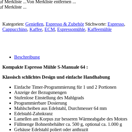
f Merkliste ...
Von Merkliste entfernen ...
f Merkliste ...
Kategorien:
Genießen
,
Espresso & Zubehör
Stichworte:
Espresso
,
Cappucchino
,
Kaffee
,
ECM
,
Espressomühle
,
Kaffeemühle
Beschreibung
Kompakte Espresso Mühle S-Manuale 64 :
Klassisch schlichtes Design und einfache Handhabung
Einfache Timer-Programmierung für 1 und 2 Portionen
Anzeige der Bezugsmengen
Stufenlose Einstellung des Mahlgrads
Programmierbare Dosierung
Mahlscheiben aus Edelstahl, Durchmesser 64 mm
Edelstahl-Zahnkranz
Lamellen am Korpus zur besseren Wärmeabgabe des Motors
Füllmenge Bohnenbehälter ca. 500 g, optional ca. 1.000 g
Gehäuse Edelstahl poliert oder anthrazit