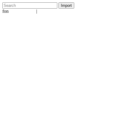
fon
|
+49 5231 601651
info@ergo-nomie.de