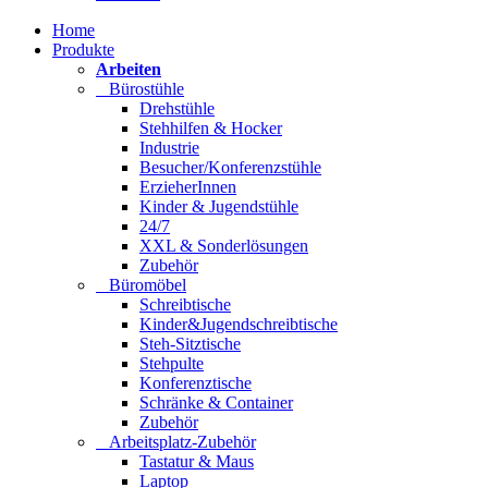
Home
Produkte
Arbeiten
Bürostühle
Drehstühle
Stehhilfen & Hocker
Industrie
Besucher/Konferenzstühle
ErzieherInnen
Kinder & Jugendstühle
24/7
XXL & Sonderlösungen
Zubehör
Büromöbel
Schreibtische
Kinder&Jugendschreibtische
Steh-Sitztische
Stehpulte
Konferenztische
Schränke & Container
Zubehör
Arbeitsplatz-Zubehör
Tastatur & Maus
Laptop