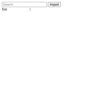
fon
|
+49 5231 601651
info@ergo-nomie.de