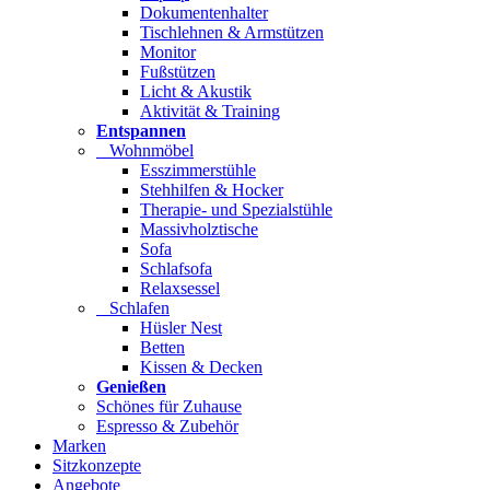
Dokumentenhalter
Tischlehnen & Armstützen
Monitor
Fußstützen
Licht & Akustik
Aktivität & Training
Entspannen
Wohnmöbel
Esszimmerstühle
Stehhilfen & Hocker
Therapie- und Spezialstühle
Massivholztische
Sofa
Schlafsofa
Relaxsessel
Schlafen
Hüsler Nest
Betten
Kissen & Decken
Genießen
Schönes für Zuhause
Espresso & Zubehör
Marken
Sitzkonzepte
Angebote