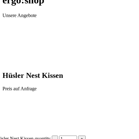
ergo:shop
Unsere Angebote
Hüsler Nest Kissen
Preis auf Anfrage
sler Nest Kissen quantity