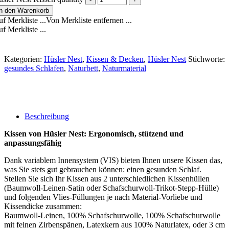
In den Warenkorb
f Merkliste ...
Von Merkliste entfernen ...
f Merkliste ...
Kategorien:
Hüsler Nest
,
Kissen & Decken
,
Hüsler Nest
Stichworte:
gesundes Schlafen
,
Naturbett
,
Naturmaterial
Beschreibung
Kissen von Hüsler Nest: Ergonomisch, stützend und
anpassungsfähig
Dank variablem Innensystem (VIS) bieten Ihnen unsere Kissen das,
was Sie stets gut gebrauchen können: einen gesunden Schlaf.
Stellen Sie sich Ihr Kissen aus 2 unterschiedlichen Kissenhüllen
(Baumwoll-Leinen-Satin oder Schafschurwoll-Trikot-Stepp-Hülle)
und folgenden Vlies-Füllungen je nach Material-Vorliebe und
Kissendicke zusammen:
Baumwoll-Leinen, 100% Schafschurwolle, 100% Schafschurwolle
mit feinen Zirbenspänen, Latexkern aus 100% Naturlatex, oder 3 cm