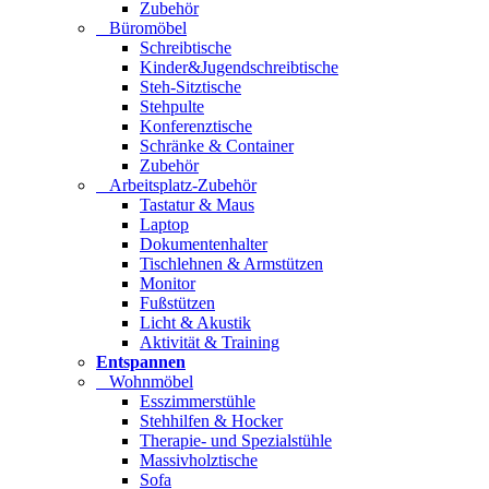
Zubehör
Büromöbel
Schreibtische
Kinder&Jugendschreibtische
Steh-Sitztische
Stehpulte
Konferenztische
Schränke & Container
Zubehör
Arbeitsplatz-Zubehör
Tastatur & Maus
Laptop
Dokumentenhalter
Tischlehnen & Armstützen
Monitor
Fußstützen
Licht & Akustik
Aktivität & Training
Entspannen
Wohnmöbel
Esszimmerstühle
Stehhilfen & Hocker
Therapie- und Spezialstühle
Massivholztische
Sofa