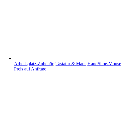
Arbeitsplatz-Zubehör
,
Tastatur & Maus
HandShoe-Mouse
Preis auf Anfrage