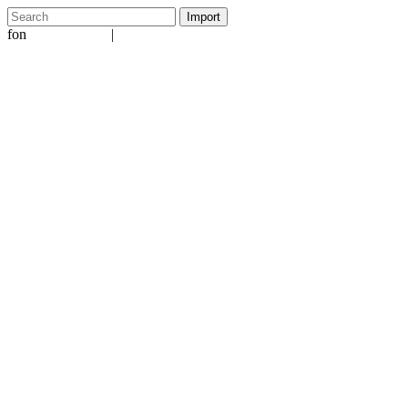
fon
|
+49 5231 601651
info@ergo-nomie.de