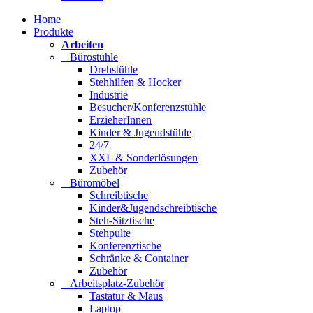
Home
Produkte
Arbeiten
Bürostühle
Drehstühle
Stehhilfen & Hocker
Industrie
Besucher/Konferenzstühle
ErzieherInnen
Kinder & Jugendstühle
24/7
XXL & Sonderlösungen
Zubehör
Büromöbel
Schreibtische
Kinder&Jugendschreibtische
Steh-Sitztische
Stehpulte
Konferenztische
Schränke & Container
Zubehör
Arbeitsplatz-Zubehör
Tastatur & Maus
Laptop