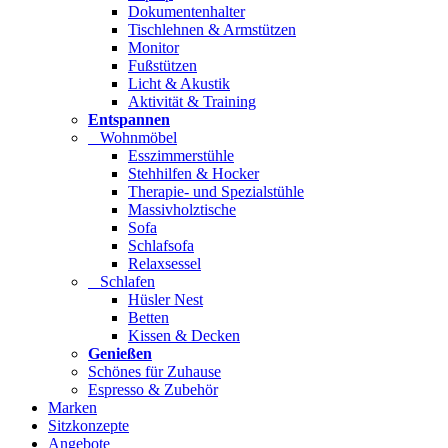
Dokumentenhalter
Tischlehnen & Armstützen
Monitor
Fußstützen
Licht & Akustik
Aktivität & Training
Entspannen
Wohnmöbel
Esszimmerstühle
Stehhilfen & Hocker
Therapie- und Spezialstühle
Massivholztische
Sofa
Schlafsofa
Relaxsessel
Schlafen
Hüsler Nest
Betten
Kissen & Decken
Genießen
Schönes für Zuhause
Espresso & Zubehör
Marken
Sitzkonzepte
Angebote