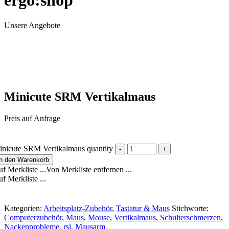
ergo:shop
Unsere Angebote
Minicute SRM Vertikalmaus
Preis auf Anfrage
nicute SRM Vertikalmaus quantity
In den Warenkorb
f Merkliste ...
Von Merkliste entfernen ...
f Merkliste ...
Kategorien:
Arbeitsplatz-Zubehör
,
Tastatur & Maus
Stichworte:
Computerzubehör
,
Maus
,
Mouse
,
Vertikalmaus
,
Schulterschmerzen
,
Nackenprobleme
,
rsi
,
Mausarm