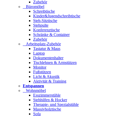
Zubehör
Büromöbel
Schreibtische
Kinder&Jugendschreibtische
Steh-Sitztische
Stehpulte
Konferenztische
Schränke & Container
Zubehör
Arbeitsplatz-Zubehör
Tastatur & Maus
Laptop
Dokumentenhalter
Tischlehnen & Armstützen
Monitor
Fußstützen
Licht & Akustik
Aktivität & Training
Entspannen
Wohnmöbel
Esszimmerstühle
Stehhilfen & Hocker
Therapie- und Spezialstühle
Massivholztische
Sofa