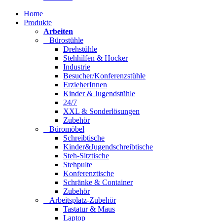
Home
Produkte
Arbeiten
Bürostühle
Drehstühle
Stehhilfen & Hocker
Industrie
Besucher/Konferenzstühle
ErzieherInnen
Kinder & Jugendstühle
24/7
XXL & Sonderlösungen
Zubehör
Büromöbel
Schreibtische
Kinder&Jugendschreibtische
Steh-Sitztische
Stehpulte
Konferenztische
Schränke & Container
Zubehör
Arbeitsplatz-Zubehör
Tastatur & Maus
Laptop