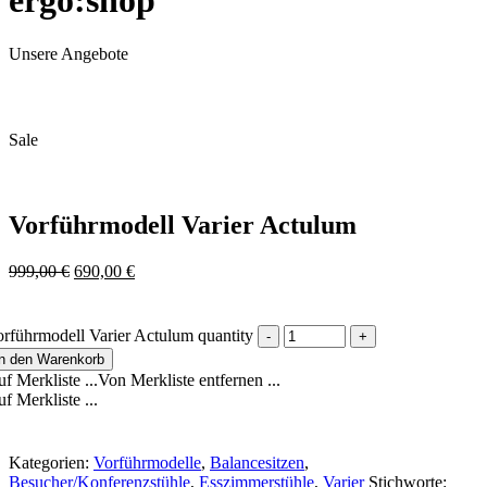
ergo:shop
Unsere Angebote
Sale
Vorführmodell Varier Actulum
999,00
€
690,00
€
rführmodell Varier Actulum quantity
In den Warenkorb
f Merkliste ...
Von Merkliste entfernen ...
f Merkliste ...
Kategorien:
Vorführmodelle
,
Balancesitzen
,
Besucher/Konferenzstühle
,
Esszimmerstühle
,
Varier
Stichworte: