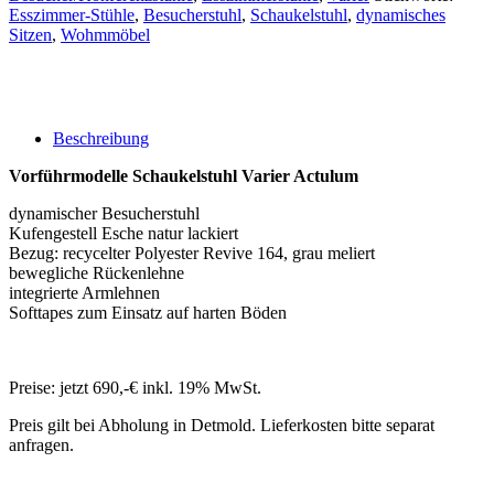
Esszimmer-Stühle
,
Besucherstuhl
,
Schaukelstuhl
,
dynamisches
Sitzen
,
Wohmmöbel
Beschreibung
Vorführmodelle Schaukelstuhl Varier Actulum
dynamischer Besucherstuhl
Kufengestell Esche natur lackiert
Bezug: recycelter Polyester Revive 164, grau meliert
bewegliche Rückenlehne
integrierte Armlehnen
Softtapes zum Einsatz auf harten Böden
Preise: jetzt 690,-€ inkl. 19% MwSt.
Preis gilt bei Abholung in Detmold. Lieferkosten bitte separat
anfragen.