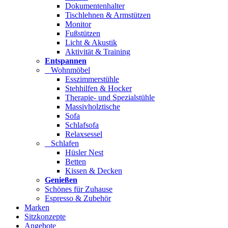
Dokumentenhalter
Tischlehnen & Armstützen
Monitor
Fußstützen
Licht & Akustik
Aktivität & Training
Entspannen
Wohnmöbel
Esszimmerstühle
Stehhilfen & Hocker
Therapie- und Spezialstühle
Massivholztische
Sofa
Schlafsofa
Relaxsessel
Schlafen
Hüsler Nest
Betten
Kissen & Decken
Genießen
Schönes für Zuhause
Espresso & Zubehör
Marken
Sitzkonzepte
Angebote