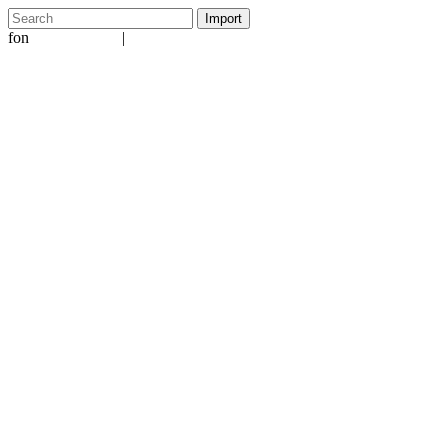
fon
|
+49 5231 601651
info@ergo-nomie.de