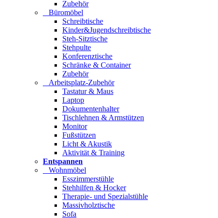
Zubehör
Büromöbel
Schreibtische
Kinder&Jugendschreibtische
Steh-Sitztische
Stehpulte
Konferenztische
Schränke & Container
Zubehör
Arbeitsplatz-Zubehör
Tastatur & Maus
Laptop
Dokumentenhalter
Tischlehnen & Armstützen
Monitor
Fußstützen
Licht & Akustik
Aktivität & Training
Entspannen
Wohnmöbel
Esszimmerstühle
Stehhilfen & Hocker
Therapie- und Spezialstühle
Massivholztische
Sofa