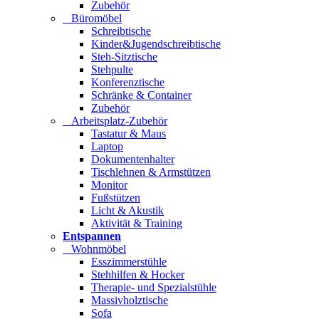
Zubehör
Büromöbel
Schreibtische
Kinder&Jugendschreibtische
Steh-Sitztische
Stehpulte
Konferenztische
Schränke & Container
Zubehör
Arbeitsplatz-Zubehör
Tastatur & Maus
Laptop
Dokumentenhalter
Tischlehnen & Armstützen
Monitor
Fußstützen
Licht & Akustik
Aktivität & Training
Entspannen
Wohnmöbel
Esszimmerstühle
Stehhilfen & Hocker
Therapie- und Spezialstühle
Massivholztische
Sofa