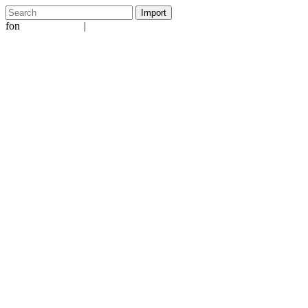
fon
|
+49 5231 601651
info@ergo-nomie.de