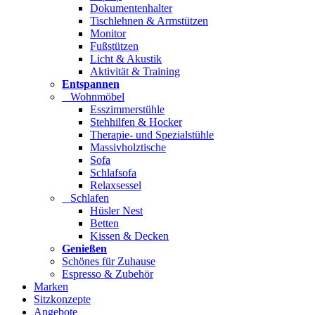
Dokumentenhalter
Tischlehnen & Armstützen
Monitor
Fußstützen
Licht & Akustik
Aktivität & Training
Entspannen
Wohnmöbel
Esszimmerstühle
Stehhilfen & Hocker
Therapie- und Spezialstühle
Massivholztische
Sofa
Schlafsofa
Relaxsessel
Schlafen
Hüsler Nest
Betten
Kissen & Decken
Genießen
Schönes für Zuhause
Espresso & Zubehör
Marken
Sitzkonzepte
Angebote