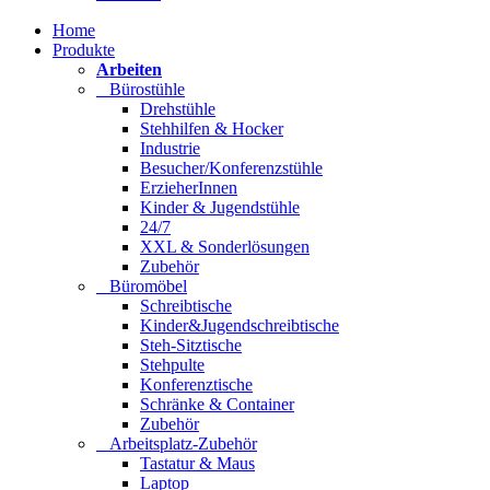
Home
Produkte
Arbeiten
Bürostühle
Drehstühle
Stehhilfen & Hocker
Industrie
Besucher/Konferenzstühle
ErzieherInnen
Kinder & Jugendstühle
24/7
XXL & Sonderlösungen
Zubehör
Büromöbel
Schreibtische
Kinder&Jugendschreibtische
Steh-Sitztische
Stehpulte
Konferenztische
Schränke & Container
Zubehör
Arbeitsplatz-Zubehör
Tastatur & Maus
Laptop