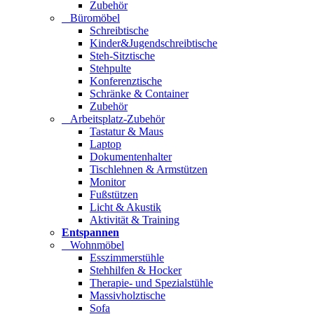
Zubehör
Büromöbel
Schreibtische
Kinder&Jugendschreibtische
Steh-Sitztische
Stehpulte
Konferenztische
Schränke & Container
Zubehör
Arbeitsplatz-Zubehör
Tastatur & Maus
Laptop
Dokumentenhalter
Tischlehnen & Armstützen
Monitor
Fußstützen
Licht & Akustik
Aktivität & Training
Entspannen
Wohnmöbel
Esszimmerstühle
Stehhilfen & Hocker
Therapie- und Spezialstühle
Massivholztische
Sofa