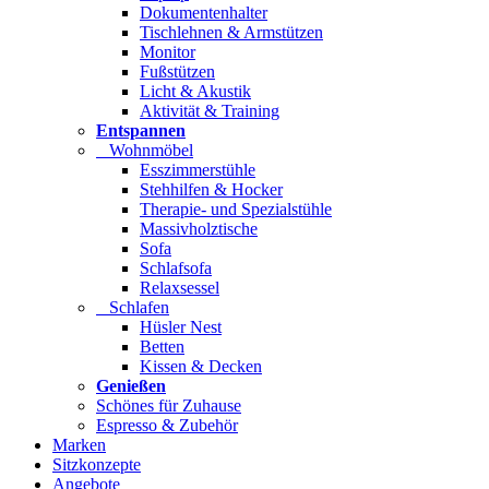
Dokumentenhalter
Tischlehnen & Armstützen
Monitor
Fußstützen
Licht & Akustik
Aktivität & Training
Entspannen
Wohnmöbel
Esszimmerstühle
Stehhilfen & Hocker
Therapie- und Spezialstühle
Massivholztische
Sofa
Schlafsofa
Relaxsessel
Schlafen
Hüsler Nest
Betten
Kissen & Decken
Genießen
Schönes für Zuhause
Espresso & Zubehör
Marken
Sitzkonzepte
Angebote