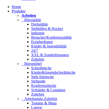
Home
Produkte
Arbeiten
Bürostühle
Drehstühle
Stehhilfen & Hocker
Industrie
Besucher/Konferenzstühle
ErzieherInnen
Kinder & Jugendstühle
24/7
XXL & Sonderlösungen
Zubehör
Büromöbel
Schreibtische
Kinder&Jugendschreibtische
Steh-Sitztische
Stehpulte
Konferenztische
Schränke & Container
Zubehör
Arbeitsplatz-Zubehör
Tastatur & Maus
Laptop