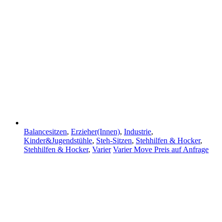
Balancesitzen
,
Erzieher(Innen)
,
Industrie
,
Kinder&Jugendstühle
,
Steh-Sitzen
,
Stehhilfen & Hocker
,
Stehhilfen & Hocker
,
Varier
Varier Move
Preis auf Anfrage