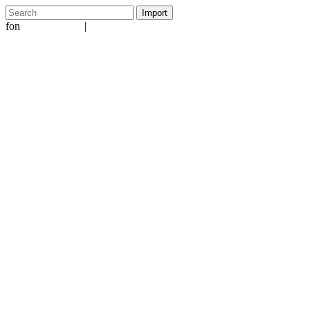
fon
|
+49 5231 601651
info@ergo-nomie.de