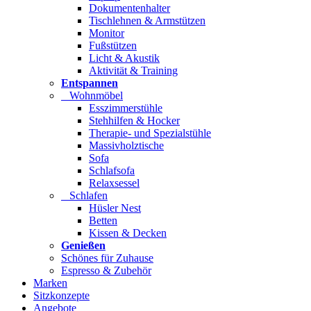
Dokumentenhalter
Tischlehnen & Armstützen
Monitor
Fußstützen
Licht & Akustik
Aktivität & Training
Entspannen
Wohnmöbel
Esszimmerstühle
Stehhilfen & Hocker
Therapie- und Spezialstühle
Massivholztische
Sofa
Schlafsofa
Relaxsessel
Schlafen
Hüsler Nest
Betten
Kissen & Decken
Genießen
Schönes für Zuhause
Espresso & Zubehör
Marken
Sitzkonzepte
Angebote