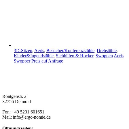
3D-Sitzen
,
Aeris
,
Besucher/Konferenzstühle
,
Drehstühle
,
Kinder&Jugendstühle
,
Stehhilfen & Hocker
,
Swoppen
Aeris
Swopper
Preis auf Anfrage
Röntgenstr. 2
32756 Detmold
Fon: +49 5231 601651
Mail: info@ergo-nomie.de
Öffnungszeiten: