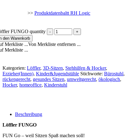
>>
Produktdatenbaltt RH Logic
öffler FUNGO quantity
In den Warenkorb
f Merkliste ...
Von Merkliste entfernen ...
f Merkliste ...
Kategorien:
Löffler
,
3D-Sitzen
,
Stehhilfen & Hocker
,
Erzieher(Innen)
,
Kinder&Jugendstühle
Stichworte:
Bürostuhl
,
rückengerecht
,
gesundes Sitzen
,
umweltgerecht
,
ökologisch
,
Hocker
,
homeoffice
,
Kinderstuhl
Beschreibung
Löffler FUNGO
FUN Go – weil Sitzen Spaß machen soll!