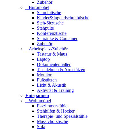
Zubehör
Büromöbel
Schreibtische
Kinder&Jugendschreibtische
Steh-Sitztische
Stehpulte
Konferenztische
Schränke & Container
Zubehör
Arbeitsplatz-Zubehör
Tastatur & Maus
Laptop
Dokumentenhalter
Tischlehnen & Armstützen
Monitor
Fußstützen
Licht & Akustik
Aktivität & Training
Entspannen
Wohnmöbel
Esszimmerstühle
Stehhilfen & Hocker
Therapie- und Spezialstühle
Massivholztische
Sofa