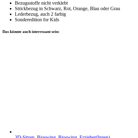
Bezugsstoffe nicht verklebt
Strickbezug in Schwarz, Rot, Orange, Blau oder Grau
Lederbezug, auch 2 farbig
Sonderedition for Kids
Das könnte auch interessant sein:
3D-Sitzen
,
Bioswing
,
Bioswing
,
Erzieher(Innen)
,