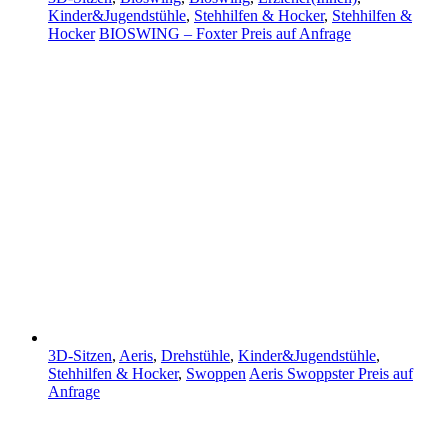
Kinder&Jugendstühle
,
Stehhilfen & Hocker
,
Stehhilfen &
Hocker
BIOSWING – Foxter
Preis auf Anfrage
3D-Sitzen
,
Aeris
,
Drehstühle
,
Kinder&Jugendstühle
,
Stehhilfen & Hocker
,
Swoppen
Aeris Swoppster
Preis auf
Anfrage