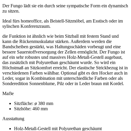
Der Fungo lädt sie ein durch seine sympatische Form ein dynamisch
zu sitzen.
Ideal fürs homeoffice, als Beistell-Sitzmöbel, am Esstisch oder im
sylischen Konferenzraum.
die Funktion ist ähnlich wie beim Sitzball mit festem Stand und
kann die Rückenmuskulatur stärken. Außerdem werden die
Bandscheiben gestärkt, was Haltungsschäden vorbeugt und eine
bessere Sauerstoffversorgung der Zellen ermöglicht. Der Fungo ist
auf ein sehr robustes und massives Holz-Metall-Gestell augebaut,
das zusätzlich mit Polyurethan geschäumt wurde. So wird ein
Höchstmaß an Sitzkomfort erreicht. Der elastische Strickbezug ist in
verschiedenen Farben wählbar. Optional gibt es den Hocker auch in
Leder, sogar in Kombination mit unterschiedliche Farben oder als
Sonderedition Sonnenblume, Pilz oder in Leder braun mit Kordel.
Maẞe
Sitzfläche:
ø 380 mm
Sitzhöhe:
460 mm
Ausstattung
Holz-Metall-Gestell mit Polyurethan geschäumt