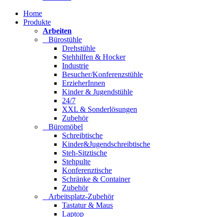
Home
Produkte
Arbeiten
Bürostühle
Drehstühle
Stehhilfen & Hocker
Industrie
Besucher/Konferenzstühle
ErzieherInnen
Kinder & Jugendstühle
24/7
XXL & Sonderlösungen
Zubehör
Büromöbel
Schreibtische
Kinder&Jugendschreibtische
Steh-Sitztische
Stehpulte
Konferenztische
Schränke & Container
Zubehör
Arbeitsplatz-Zubehör
Tastatur & Maus
Laptop