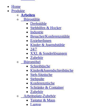
Home
Produkte
Arbeiten
Bürostühle
Drehstühle
Stehhilfen & Hocker
Industrie
Besucher/Konferenzstühle
ErzieherInnen
Kinder & Jugendstühle
24/7
XXL & Sonderlösungen
Zubehör
Büromöbel
Schreibtische
Kinder&Jugendschreibtische
Steh-Sitztische
Stehpulte
Konferenztische
Schränke & Container
Zubehör
Arbeitsplatz-Zubehör
Tastatur & Maus
Laptop