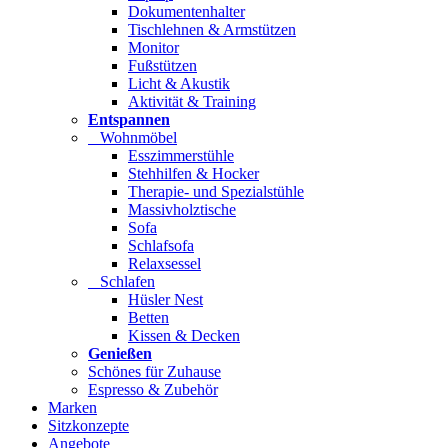
Dokumentenhalter
Tischlehnen & Armstützen
Monitor
Fußstützen
Licht & Akustik
Aktivität & Training
Entspannen
Wohnmöbel
Esszimmerstühle
Stehhilfen & Hocker
Therapie- und Spezialstühle
Massivholztische
Sofa
Schlafsofa
Relaxsessel
Schlafen
Hüsler Nest
Betten
Kissen & Decken
Genießen
Schönes für Zuhause
Espresso & Zubehör
Marken
Sitzkonzepte
Angebote