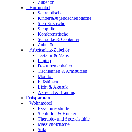
Zubehör
Büromöbel
Schreibtische
Kinder&Jugendschreibtische
Steh-Sitztische
Stehpulte
Konferenztische
Schränke & Container
Zubehör
Arbeitsplatz-Zubehör
Tastatur & Maus
Laptop
Dokumentenhalter
Tischlehnen & Armstützen
Monitor
Fußstützen
Licht & Akustik
Aktivität & Training
Entspannen
Wohnmöbel
Esszimmerstühle
Stehhilfen & Hocker
Therapie- und Spezialstühle
Massivholztische
Sofa