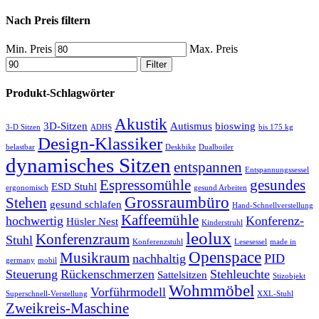
Nach Preis filtern
Min. Preis
Max. Preis
Filter
Produkt-Schlagwörter
Akustik
3D-Sitzen
Autismus
bioswing
3-D Sitzen
ADHS
bis 175 kg
Design-Klassiker
belastbar
Deskbike
Dualboiler
dynamisches Sitzen
entspannen
Entspannungssessel
Espressomühle
gesundes
ESD Stuhl
ergonomisch
gesund Arbeiten
Grossraumbüro
Stehen
gesund schlafen
Hand-Schnellverstellung
Kaffeemühle
hochwertig
Konferenz-
Hüsler Nest
Kinderstruhl
leolux
Konferenzraum
Stuhl
Konferenzstuhl
Lesesessel
made in
Openspace
Musikraum
nachhaltig
PID
germany
mobil
Steuerung
Rückenschmerzen
Stehleuchte
Sattelsitzen
Stizobjekt
Wohmmöbel
Vorführmodell
Superschnell-Verstellung
XXL-Stuhl
Zweikreis-Maschine