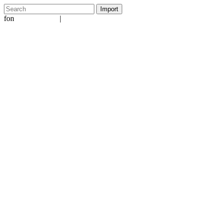
fon
|
+49 5231 601651
info@ergo-nomie.de