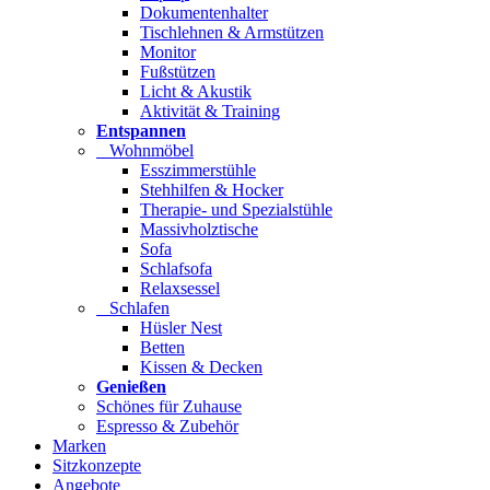
Dokumentenhalter
Tischlehnen & Armstützen
Monitor
Fußstützen
Licht & Akustik
Aktivität & Training
Entspannen
Wohnmöbel
Esszimmerstühle
Stehhilfen & Hocker
Therapie- und Spezialstühle
Massivholztische
Sofa
Schlafsofa
Relaxsessel
Schlafen
Hüsler Nest
Betten
Kissen & Decken
Genießen
Schönes für Zuhause
Espresso & Zubehör
Marken
Sitzkonzepte
Angebote