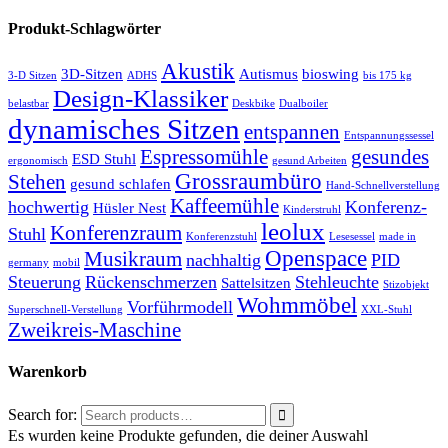
Produkt-Schlagwörter
Akustik
3D-Sitzen
Autismus
bioswing
3-D Sitzen
ADHS
bis 175 kg
Design-Klassiker
belastbar
Deskbike
Dualboiler
dynamisches Sitzen
entspannen
Entspannungssessel
Espressomühle
gesundes
ESD Stuhl
ergonomisch
gesund Arbeiten
Grossraumbüro
Stehen
gesund schlafen
Hand-Schnellverstellung
Kaffeemühle
hochwertig
Konferenz-
Hüsler Nest
Kinderstruhl
leolux
Konferenzraum
Stuhl
Konferenzstuhl
Lesesessel
made in
Openspace
Musikraum
nachhaltig
PID
germany
mobil
Steuerung
Rückenschmerzen
Stehleuchte
Sattelsitzen
Stizobjekt
Wohmmöbel
Vorführmodell
Superschnell-Verstellung
XXL-Stuhl
Zweikreis-Maschine
Warenkorb
Search for:
Es wurden keine Produkte gefunden, die deiner Auswahl