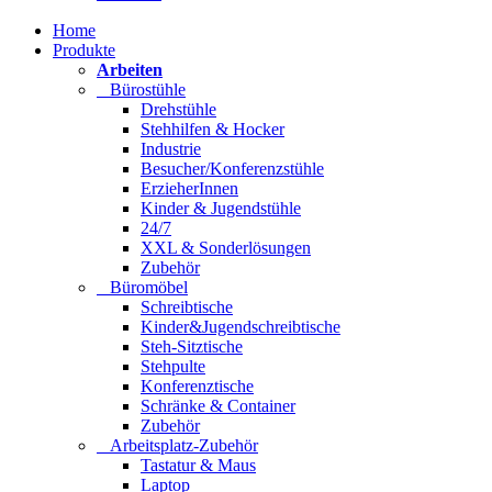
Home
Produkte
Arbeiten
Bürostühle
Drehstühle
Stehhilfen & Hocker
Industrie
Besucher/Konferenzstühle
ErzieherInnen
Kinder & Jugendstühle
24/7
XXL & Sonderlösungen
Zubehör
Büromöbel
Schreibtische
Kinder&Jugendschreibtische
Steh-Sitztische
Stehpulte
Konferenztische
Schränke & Container
Zubehör
Arbeitsplatz-Zubehör
Tastatur & Maus
Laptop