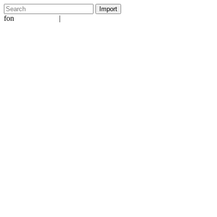
fon
|
+49 5231 601651
info@ergo-nomie.de