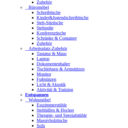
Zubehör
Büromöbel
Schreibtische
Kinder&Jugendschreibtische
Steh-Sitztische
Stehpulte
Konferenztische
Schränke & Container
Zubehör
Arbeitsplatz-Zubehör
Tastatur & Maus
Laptop
Dokumentenhalter
Tischlehnen & Armstützen
Monitor
Fußstützen
Licht & Akustik
Aktivität & Training
Entspannen
Wohnmöbel
Esszimmerstühle
Stehhilfen & Hocker
Therapie- und Spezialstühle
Massivholztische
Sofa