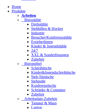
Home
Produkte
Arbeiten
Bürostühle
Drehstühle
Stehhilfen & Hocker
Industrie
Besucher/Konferenzstühle
ErzieherInnen
Kinder & Jugendstühle
24/7
XXL & Sonderlösungen
Zubehör
Büromöbel
Schreibtische
Kinder&Jugendschreibtische
Steh-Sitztische
Stehpulte
Konferenztische
Schränke & Container
Zubehör
Arbeitsplatz-Zubehör
Tastatur & Maus
Laptop