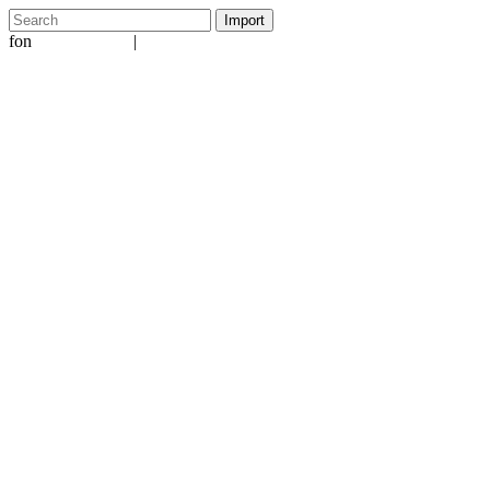
fon
|
+49 5231 601651
info@ergo-nomie.de