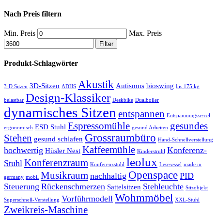
Nach Preis filtern
Min. Preis
Max. Preis
Filter
Produkt-Schlagwörter
Akustik
3D-Sitzen
Autismus
bioswing
3-D Sitzen
ADHS
bis 175 kg
Design-Klassiker
belastbar
Deskbike
Dualboiler
dynamisches Sitzen
entspannen
Entspannungssessel
Espressomühle
gesundes
ESD Stuhl
ergonomisch
gesund Arbeiten
Grossraumbüro
Stehen
gesund schlafen
Hand-Schnellverstellung
Kaffeemühle
hochwertig
Konferenz-
Hüsler Nest
Kinderstruhl
leolux
Konferenzraum
Stuhl
Konferenzstuhl
Lesesessel
made in
Openspace
Musikraum
nachhaltig
PID
germany
mobil
Steuerung
Rückenschmerzen
Stehleuchte
Sattelsitzen
Stizobjekt
Wohmmöbel
Vorführmodell
Superschnell-Verstellung
XXL-Stuhl
Zweikreis-Maschine