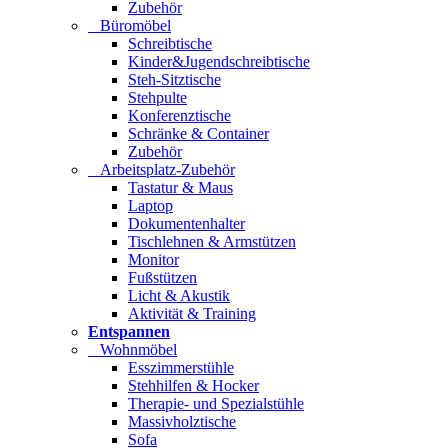
Zubehör
Büromöbel
Schreibtische
Kinder&Jugendschreibtische
Steh-Sitztische
Stehpulte
Konferenztische
Schränke & Container
Zubehör
Arbeitsplatz-Zubehör
Tastatur & Maus
Laptop
Dokumentenhalter
Tischlehnen & Armstützen
Monitor
Fußstützen
Licht & Akustik
Aktivität & Training
Entspannen
Wohnmöbel
Esszimmerstühle
Stehhilfen & Hocker
Therapie- und Spezialstühle
Massivholztische
Sofa