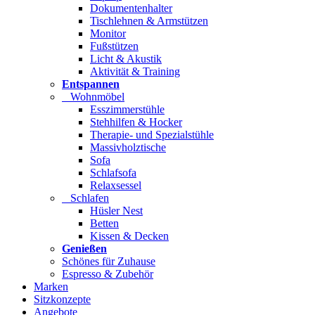
Dokumentenhalter
Tischlehnen & Armstützen
Monitor
Fußstützen
Licht & Akustik
Aktivität & Training
Entspannen
Wohnmöbel
Esszimmerstühle
Stehhilfen & Hocker
Therapie- und Spezialstühle
Massivholztische
Sofa
Schlafsofa
Relaxsessel
Schlafen
Hüsler Nest
Betten
Kissen & Decken
Genießen
Schönes für Zuhause
Espresso & Zubehör
Marken
Sitzkonzepte
Angebote