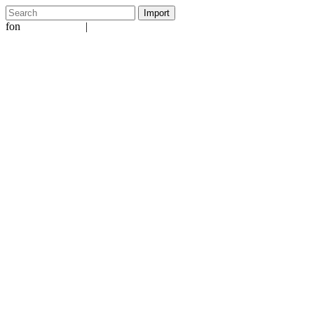
fon
|
+49 5231 601651
info@ergo-nomie.de