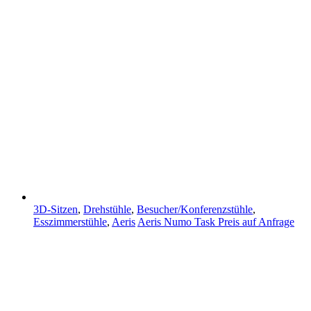
3D-Sitzen
,
Drehstühle
,
Besucher/Konferenzstühle
,
Esszimmerstühle
,
Aeris
Aeris Numo Task
Preis auf Anfrage