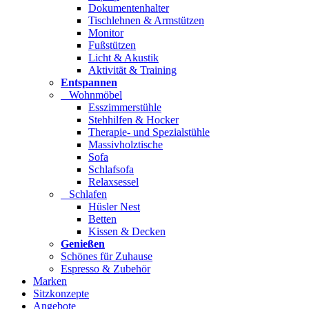
Dokumentenhalter
Tischlehnen & Armstützen
Monitor
Fußstützen
Licht & Akustik
Aktivität & Training
Entspannen
Wohnmöbel
Esszimmerstühle
Stehhilfen & Hocker
Therapie- und Spezialstühle
Massivholztische
Sofa
Schlafsofa
Relaxsessel
Schlafen
Hüsler Nest
Betten
Kissen & Decken
Genießen
Schönes für Zuhause
Espresso & Zubehör
Marken
Sitzkonzepte
Angebote