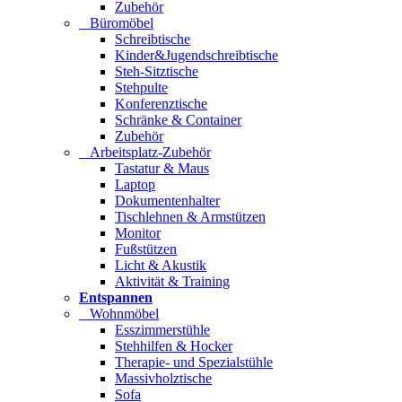
Zubehör
Büromöbel
Schreibtische
Kinder&Jugendschreibtische
Steh-Sitztische
Stehpulte
Konferenztische
Schränke & Container
Zubehör
Arbeitsplatz-Zubehör
Tastatur & Maus
Laptop
Dokumentenhalter
Tischlehnen & Armstützen
Monitor
Fußstützen
Licht & Akustik
Aktivität & Training
Entspannen
Wohnmöbel
Esszimmerstühle
Stehhilfen & Hocker
Therapie- und Spezialstühle
Massivholztische
Sofa