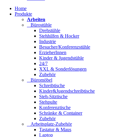
Home
Produkte
Arbeiten
Bürostühle
Drehstühle
Stehhilfen & Hocker
Industrie
Besucher/Konferenzstühle
ErzieherInnen
Kinder & Jugendstühle
24/7
XXL & Sonderlösungen
Zubehör
Büromöbel
Schreibtische
Kinder&Jugendschreibtische
Steh-Sitztische
Stehpulte
Konferenztische
Schränke & Container
Zubehör
Arbeitsplatz-Zubehör
Tastatur & Maus
Laptop