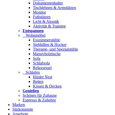
Dokumentenhalter
Tischlehnen & Armstützen
Monitor
Fußstützen
Licht & Akustik
Aktivität & Training
Entspannen
Wohnmöbel
Esszimmerstühle
Stehhilfen & Hocker
Therapie- und Spezialstühle
Massivholztische
Sofa
Schlafsofa
Relaxsessel
Schlafen
Hüsler Nest
Betten
Kissen & Decken
Genießen
Schönes für Zuhause
Espresso & Zubehör
Marken
Sitzkonzepte
Angebote