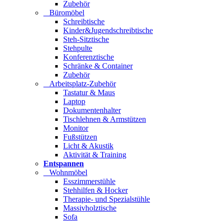
Zubehör
Büromöbel
Schreibtische
Kinder&Jugendschreibtische
Steh-Sitztische
Stehpulte
Konferenztische
Schränke & Container
Zubehör
Arbeitsplatz-Zubehör
Tastatur & Maus
Laptop
Dokumentenhalter
Tischlehnen & Armstützen
Monitor
Fußstützen
Licht & Akustik
Aktivität & Training
Entspannen
Wohnmöbel
Esszimmerstühle
Stehhilfen & Hocker
Therapie- und Spezialstühle
Massivholztische
Sofa