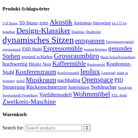
Produkt-Schlagwörter
Akustik
3D-Sitzen
Autismus
bioswing
3-D Sitzen
ADHS
bis 175 kg
Design-Klassiker
belastbar
Deskbike
Dualboiler
dynamisches Sitzen
entspannen
Entspannungssessel
Espressomühle
gesundes
ESD Stuhl
ergonomisch
gesund Arbeiten
Grossraumbüro
Stehen
gesund schlafen
Hand-Schnellverstellung
Kaffeemühle
hochwertig
Konferenz-
Hüsler Nest
Kinderstruhl
leolux
Konferenzraum
Stuhl
Konferenzstuhl
Lesesessel
made in
Openspace
Musikraum
nachhaltig
PID
germany
mobil
Steuerung
Rückenschmerzen
Stehleuchte
Sattelsitzen
Stizobjekt
Wohmmöbel
Vorführmodell
Superschnell-Verstellung
XXL-Stuhl
Zweikreis-Maschine
Warenkorb
Search for: