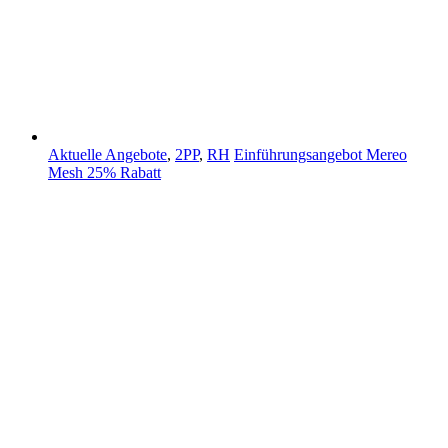
Aktuelle Angebote
,
2PP
,
RH
Einführungsangebot Mereo
Mesh 25% Rabatt