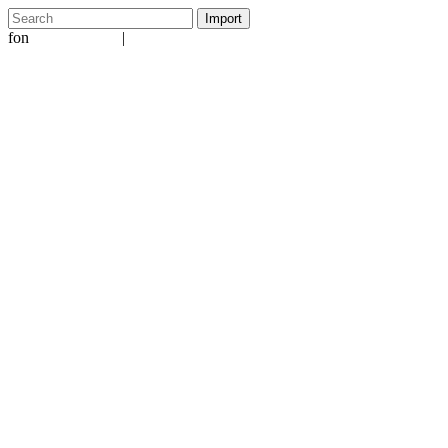
fon
|
+49 5231 601651
info@ergo-nomie.de