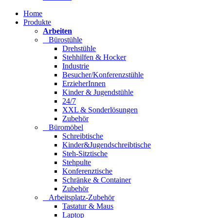
Home
Produkte
Arbeiten
Bürostühle
Drehstühle
Stehhilfen & Hocker
Industrie
Besucher/Konferenzstühle
ErzieherInnen
Kinder & Jugendstühle
24/7
XXL & Sonderlösungen
Zubehör
Büromöbel
Schreibtische
Kinder&Jugendschreibtische
Steh-Sitztische
Stehpulte
Konferenztische
Schränke & Container
Zubehör
Arbeitsplatz-Zubehör
Tastatur & Maus
Laptop