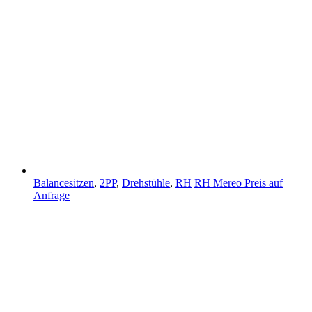
Balancesitzen
,
2PP
,
Drehstühle
,
RH
RH Mereo
Preis auf
Anfrage