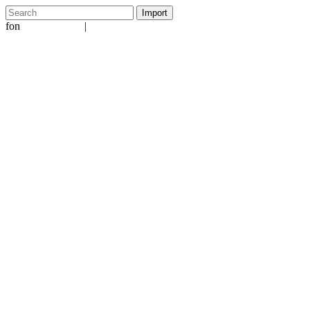
fon
|
+49 5231 601651
info@ergo-nomie.de