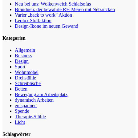
Neu bei uns: Wolkenweich Schlafsofas
Brandneu: der bewährte RH Mereo mit Netzrücken
Varier „back to work“ Aktion
Leolux Stoffaktion
Design-Ikone im neuen Gewand
Kategorien
Allgemein
Business
Design
Sport
Wohnmöbel
Drehstühle
Schreibtische
Betten
Bewegung am Arbeitsplatz
dynamisch Arbeiten
entspannen
Spende
Therapie-Stühle
Licht
Schlagwörter