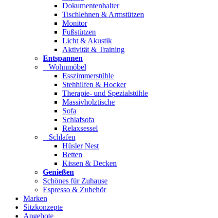
Dokumentenhalter
Tischlehnen & Armstützen
Monitor
Fußstützen
Licht & Akustik
Aktivität & Training
Entspannen
Wohnmöbel
Esszimmerstühle
Stehhilfen & Hocker
Therapie- und Spezialstühle
Massivholztische
Sofa
Schlafsofa
Relaxsessel
Schlafen
Hüsler Nest
Betten
Kissen & Decken
Genießen
Schönes für Zuhause
Espresso & Zubehör
Marken
Sitzkonzepte
Angebote