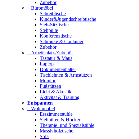
Zubehör
Büromöbel
Schreibtische
Kinder&Jugendschreibtische
Steh-Sitztische
Stehpulte
Konferenztische
Schränke & Container
Zubehör
Arbeitsplatz-Zubehör
Tastatur & Maus
Laptop
Dokumentenhalter
Tischlehnen & Armstützen
Monitor
Fußstützen
Licht & Akustik
Aktivität & Training
Entspannen
Wohnmöbel
Esszimmerstühle
Stehhilfen & Hocker
Therapie- und Spezialstühle
Massivholztische
Sofa