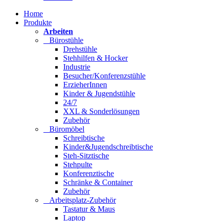
Home
Produkte
Arbeiten
Bürostühle
Drehstühle
Stehhilfen & Hocker
Industrie
Besucher/Konferenzstühle
ErzieherInnen
Kinder & Jugendstühle
24/7
XXL & Sonderlösungen
Zubehör
Büromöbel
Schreibtische
Kinder&Jugendschreibtische
Steh-Sitztische
Stehpulte
Konferenztische
Schränke & Container
Zubehör
Arbeitsplatz-Zubehör
Tastatur & Maus
Laptop