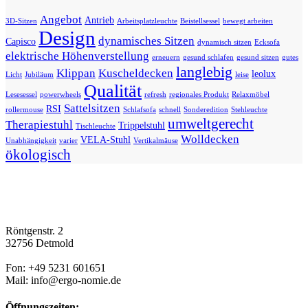
Angebot
Antrieb
3D-Sitzen
Arbeitsplatzleuchte
Beistellsessel
bewegt arbeiten
Design
dynamisches Sitzen
Capisco
dynamisch sitzen
Ecksofa
elektrische Höhenverstellung
erneuern
gesund schlafen
gesund sitzen
gutes
langlebig
Klippan
Kuscheldecken
leolux
Licht
Jubiläum
leise
Qualität
Lesesessel
powerwheels
refresh
regionales Produkt
Relaxmöbel
Sattelsitzen
RSI
rollermouse
Schlafsofa
schnell
Sonderedition
Stehleuchte
umweltgerecht
Therapiestuhl
Trippelstuhl
Tischleuchte
Wolldecken
VELA-Stuhl
Unabhängigkeit
varier
Vertikalmäuse
ökologisch
Röntgenstr. 2
32756 Detmold
Fon: +49 5231 601651
Mail: info@ergo-nomie.de
Öffnungszeiten: